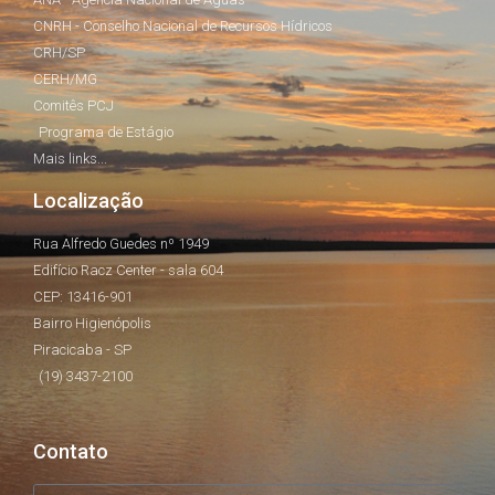
CNRH - Conselho Nacional de Recursos Hídricos
CRH/SP
CERH/MG
Comitês PCJ
Programa de Estágio
Mais links...
Localização
Rua Alfredo Guedes nº 1949
Edifício Racz Center - sala 604
CEP: 13416-901
Bairro Higienópolis
Piracicaba - SP
(19) 3437-2100
Contato