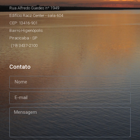
Rua Alfredo Guedes nº 1949
Edifício Racz Center - sala 604
CEP: 13416-901
Bairro Higienópolis
Piracicaba - SP
(19) 3437-2100
Contato