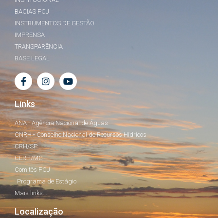
BACIAS PCJ
INSTRUMENTOS DE GESTÃO
IMPRENSA
TRANSPARÊNCIA
BASE LEGAL
Links
ANA - Agência Nacional de Águas
CNRH - Conselho Nacional de Recursos Hídricos
CRH/SP
CERH/MG
Comitês PCJ
Programa de Estágio
Mais links...
Localização