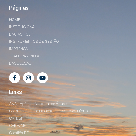
Páginas
HOME
INSTITUCIONAL
BACIAS PCJ
INSTRUMENTOS DE GESTÃO
IMPRENSA
TRANSPARÊNCIA
BASE LEGAL
Links
ANA - Agência Nacional de Águas
CNRH - Conselho Nacional de Recursos Hídricos
CRH/SP
CERH/MG
Comitês PCJ