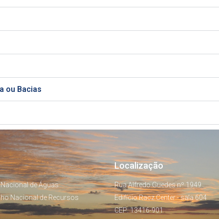
a ou Bacias
Localização
 Nacional de Águas
Rua Alfredo Guedes nº 1949
lho Nacional de Recursos
Edifício Racz Center - sala 604
CEP: 13416-901