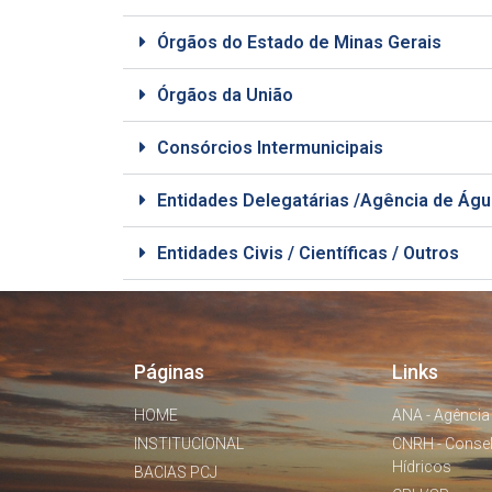
Órgãos do Estado de Minas Gerais
Órgãos da União
Consórcios Intermunicipais
Entidades Delegatárias /Agência de Águ
Entidades Civis / Científicas / Outros
Páginas
Links
HOME
ANA - Agência
INSTITUCIONAL
CNRH - Conse
Hídricos
BACIAS PCJ