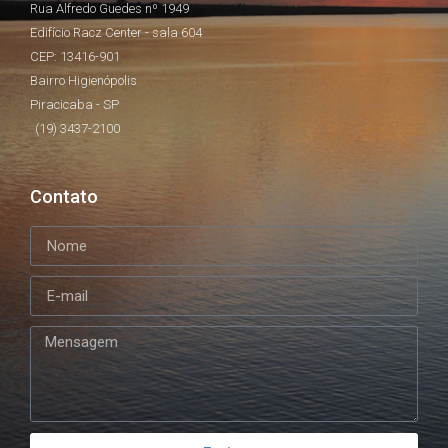
Rua Alfredo Guedes nº 1949
Edifício Racz Center - sala 604
CEP: 13416-901
Bairro Higienópolis
Piracicaba - SP
(19) 3437-2100
Contato