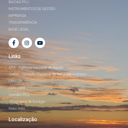
BACIAS PCJ
INSTRUMENTOS DE GESTÃO
IMPRENSA
TRANSPARÊNCIA
BASE LEGAL
Links
ANA - Agência Nacional de Águas
CNRH - Conselho Nacional de Recursos Hídricos
CRH/SP
CERH/MG
Comitês PCJ
Programa de Estágio
Mais links...
Localização