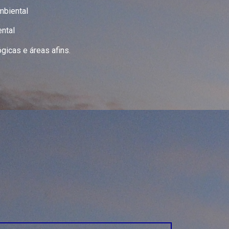
iental
tal
 e áreas afins.