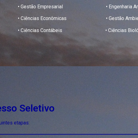
• Gestão Empresarial • Engenharia Amb
• Ciências Econômicas • Gestão Ambien
• Ciências Contábeis • Ciências Biológicas
sso Seletivo
uintes etapas: