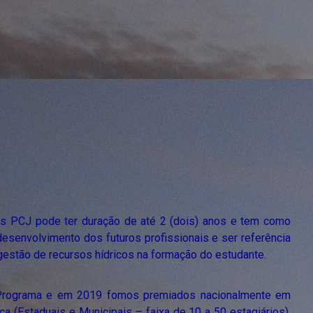
s PCJ pode ter duração de até 2 (dois) anos e tem como
o desenvolvimento dos futuros profissionais e ser referência
gestão de recursos hídricos na formação do estudante.
 Programa e em 2019 fomos premiados nacionalmente em
ca (Estaduais e Municipais – faixa de 10 a 50 estagiários),