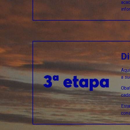
acad
info
D
Aqui
a su
Oba
cada
Esta
cons