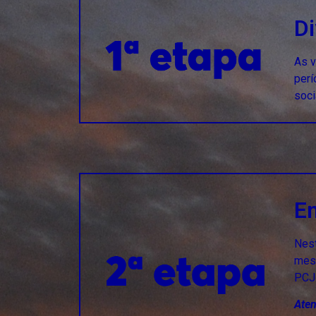
Di
As v
perí
soci
En
Nest
mesm
PCJ
Aten