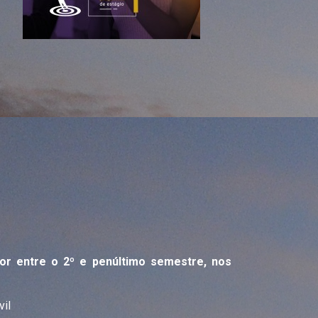
ior entre o 2º e penúltimo semestre, nos
il