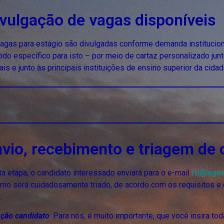
vulgação de vagas disponíveis
agas para estágio são divulgadas conforme demanda instituciona
odo específico para isto – por meio de cartaz personalizado jun
ais e junto às principais instituições de ensino superior da cida
vio, recebimento e triagem de 
a etapa, o candidato interessado enviará para o e-mail
rh@agenc
o será cuidadosamente triado, de acordo com os requisitos e c
.
ção candidato
: Para nós, é muito importante, que você insira t