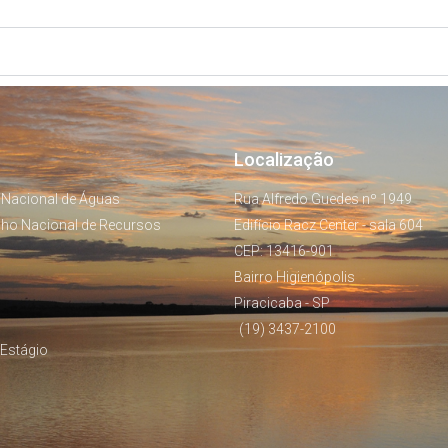
Localização
 Nacional de Águas
Rua Alfredo Guedes nº 1949
lho Nacional de Recursos
Edifício Racz Center - sala 604
CEP: 13416-901
Bairro Higienópolis
Piracicaba - SP
(19) 3437-2100
Estágio