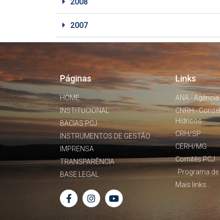
2008
2007
Páginas
Links
HOME
ANA - Agência
INSTITUCIONAL
CNRH - Conse
Hídricos
BACIAS PCJ
CRH/SP
INSTRUMENTOS DE GESTÃO
CERH/MG
IMPRENSA
Comitês PCJ
TRANSPARÊNCIA
Programa de 
BASE LEGAL
Mais links...