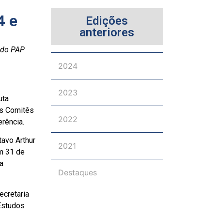
4 e
Edições
anteriores
o do PAP
2024
2023
uta
os Comitês
2022
erência.
avo Arthur
2021
m 31 de
a
Destaques
ecretaria
Estudos