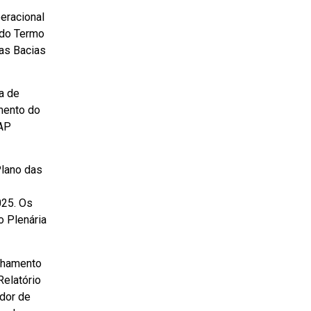
eracional
 do Termo
as Bacias
a de
mento do
PAP
Plano das
025. Os
o Plenária
anhamento
elatório
dor de