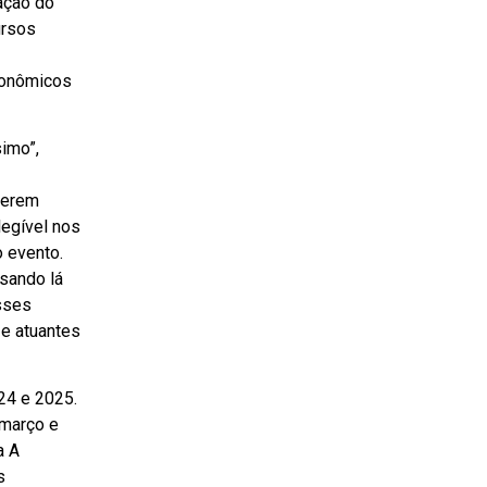
ação do
ursos
conômicos
simo”,
iverem
legível nos
 evento.
sando lá
sses
e atuantes
024 e 2025.
 março e
a A
s