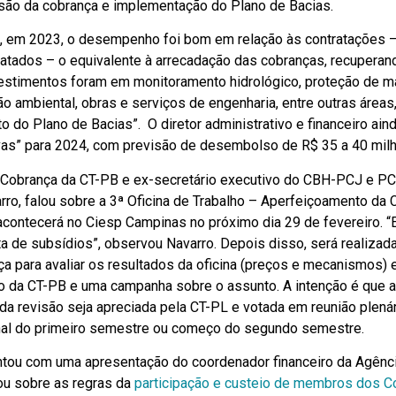
visão da cobrança e implementação do Plano de Bacias.
e, em 2023, o desempenho foi bom em relação às contratações –
atados – o equivalente à arrecadação das cobranças, recuperan
estimentos foram em monitoramento hidrológico, proteção de ma
 ambiental, obras e serviços de engenharia, entre outras áreas
 do Plano de Bacias”. O diretor administrativo e financeiro ain
vas” para 2024, com previsão de desembolso de R$ 35 a 40 mil
-Cobrança da CT-PB e ex-secretário executivo do CBH-PCJ e P
ro, falou sobre a 3ª Oficina de Trabalho – Aperfeiçoamento da 
contecerá no Ciesp Campinas no próximo dia 29 de fevereiro. “E
eta de subsídios”, observou Navarro. Depois disso, será realizad
a para avaliar os resultados da oficina (preços e mecanismos) 
o da CT-PB e uma campanha sobre o assunto. A intenção é que a
 da revisão seja apreciada pela CT-PL e votada em reunião plená
nal do primeiro semestre ou começo do segundo semestre.
tou com uma apresentação do coordenador financeiro da Agênc
ou sobre as regras da
participação e custeio de membros dos C