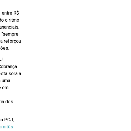
 entre R$
do o ritmo
nanciais,
, “sempre
da reforçou
hões.
CJ
Cobrança
sta será a
a uma
e em
ria dos
ia PCJ,
omitês