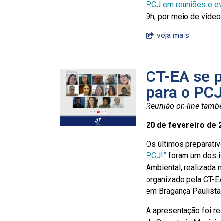
PCJ em reuniões e e
9h, por meio de video
veja mais
CT-EA se 
para o PC
Reunião on-line tamb
20 de fevereiro de 
Os últimos preparati
PCJ!”
foram um dos i
Ambiental, realizada n
organizado pela CT-E
em Bragança Paulista
A apresentação foi r