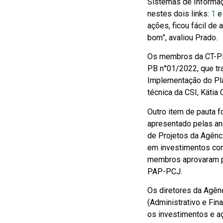
Sistemas de Informa
nestes dois links:
1
ações, ficou fácil de
bom”, avaliou Prado.
Os membros da CT-PB
PB n°01/2022, que tra
Implementação do Pla
técnica da CSI, Kátia 
Outro item de pauta 
apresentado pelas ana
de Projetos da Agên
em investimentos com
membros aprovaram pa
PAP-PCJ.
Os diretores da Agênc
(Administrativo e Fina
os investimentos e aç