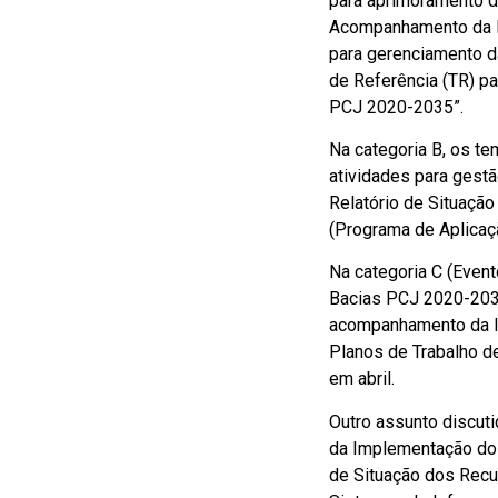
para aprimoramento d
Acompanhamento da I
para gerenciamento d
de Referência (TR) p
PCJ 2020-2035”.
Na categoria B, os t
atividades para gest
Relatório de Situaçã
(Programa de Aplicaç
Na categoria C (Even
Bacias PCJ 2020-2035
acompanhamento da I
Planos de Trabalho d
em abril.
Outro assunto discut
da Implementação do 
de Situação dos Recu