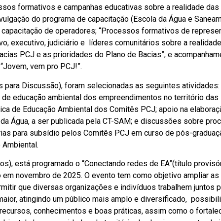
ssos formativos e campanhas educativas sobre a realidade das
ivulgação do programa de capacitação (Escola da Água e Saneam
à capacitação de operadores; “Processos formativos de represe
o, executivo, judiciário e líderes comunitários sobre a realidad
acias PCJ e as prioridades do Plano de Bacias”; e acompanham
 “Jovem, vem pro PCJ!”.
s para Discussão), foram selecionadas as seguintes atividades:
 de educação ambiental dos empreendimentos no território das
tica de Educação Ambiental dos Comitês PCJ; apoio na elaboraç
a da Água, a ser publicada pela CT-SAM; e discussões sobre pro
erias para subsídio pelos Comitês PCJ em curso de pós-graduaç
 Ambiental.
os), está programado o “Conectando redes de EA”(título provisór
 em novembro de 2025. O evento tem como objetivo ampliar as
mitir que diversas organizações e indivíduos trabalhem juntos p
aior, atingindo um público mais amplo e diversificado, possibil
recursos, conhecimentos e boas práticas, assim como o fortale