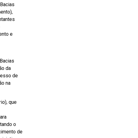
 Bacias
ento),
ntantes
e
ento e
 Bacias
ão da
cesso de
ão na
io), que
ara
itando o
cimento de