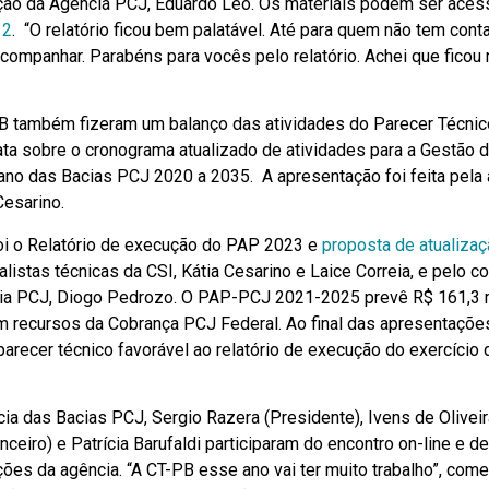
ção da Agência PCJ, Eduardo Léo. Os materiais podem ser ace
e
2
. “O relatório ficou bem palatável. Até para quem não tem con
 acompanhar. Parabéns para vocês pelo relatório. Achei que ficou
 também fizeram um balanço das atividades do Parecer Técnic
ta sobre o cronograma atualizado de atividades para a Gestão 
no das Bacias PCJ 2020 a 2035. A apresentação foi feita pela 
Cesarino.
foi o Relatório de execução do PAP 2023 e
proposta de atualiza
listas técnicas da CSI, Kátia Cesarino e Laice Correia, e pelo 
cia PCJ, Diogo Pedrozo. O PAP-PCJ 2021-2025 prevê R$ 161,3 
 recursos da Cobrança PCJ Federal. Ao final das apresentaçõe
recer técnico favorável ao relatório de execução do exercício
ia das Bacias PCJ, Sergio Razera (Presidente), Ivens de Oliveir
nceiro) e Patrícia Barufaldi participaram do encontro on-line e 
ões da agência. “A CT-PB esse ano vai ter muito trabalho”, com