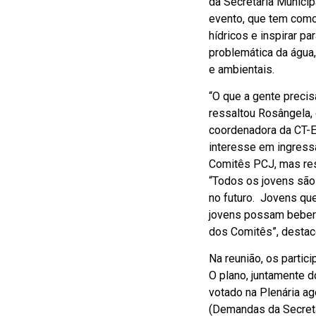
da Secretaria Munici
evento, que tem como 
hídricos e inspirar 
problemática da água
e ambientais.
“O que a gente precis
ressaltou Rosângela, 
coordenadora da CT-EA
interesse em ingressa
Comitês PCJ, mas res
“Todos os jovens são
no futuro. Jovens q
jovens possam beber
dos Comitês”, destac
Na reunião, os parti
O plano, juntamente 
votado na Plenária ag
(Demandas da Secret