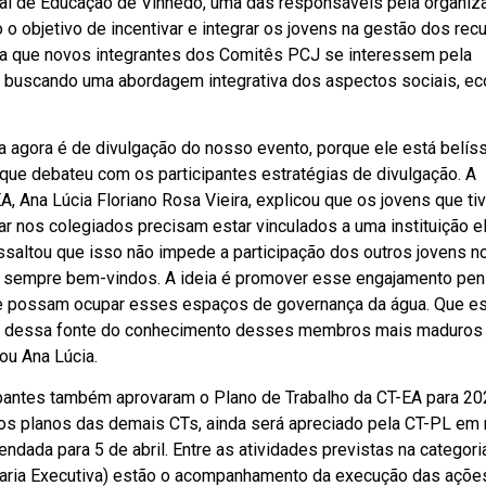
pal de Educação de Vinhedo, uma das responsáveis pela organiz
o objetivo de incentivar e integrar os jovens na gestão dos rec
para que novos integrantes dos Comitês PCJ se interessem pela
, buscando uma abordagem integrativa dos aspectos sociais, e
a agora é de divulgação do nosso evento, porque ele está belís
que debateu com os participantes estratégias de divulgação. A
, Ana Lúcia Floriano Rosa Vieira, explicou que os jovens que t
r nos colegiados precisam estar vinculados a uma instituição e
saltou que isso não impede a participação dos outros jovens no
 sempre bem-vindos. A ideia é promover esse engajamento pen
ue possam ocupar esses espaços de governança da água. Que e
 dessa fonte do conhecimento desses membros mais maduros 
ou Ana Lúcia.
cipantes também aprovaram o Plano de Trabalho da CT-EA para 2
dos planos das demais CTs, ainda será apreciado pela CT-PL em
endada para 5 de abril. Entre as atividades previstas na categori
aria Executiva) estão o acompanhamento da execução das açõe