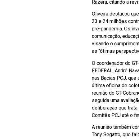
Razera, citando a re
Oliveira destacou qu
23 e 24 milhões contr
pré-pandemia. Os inv
comunicação, educação
visando o cumprimento
as “ótimas perspecti
O coordenador do GT
FEDERAL, André Navar
nas Bacias PCJ, que a
última oficina de col
reunião do GT-Cobranç
seguida uma avaliaçã
deliberação que trata
Comitês PCJ até o fi
A reunião também con
Tony Segatto, que fal