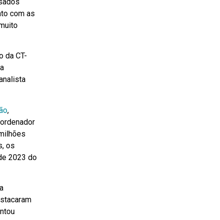
ssados
tato com as
 muito
o da CT-
da
analista
ção
,
coordenador
milhões
s, os
 de 2023 do
a
destacaram
entou