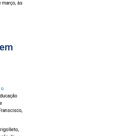
e março, às
vem
 o
Educação
 e
Franscisco,
igolleto,