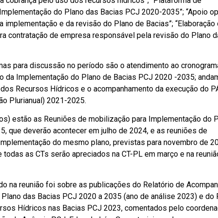
a cobrança pelo uso dos recursos hídricos”; “Plataforma de
mplementação do Plano das Bacias PCJ 2020-2035”; “Apoio op
a implementação e da revisão do Plano de Bacias”; “Elaboração
ara contratação de empresa responsável pela revisão do Plano d
emas para discussão no período são o atendimento ao cronogram
ão da Implementação do Plano de Bacias PCJ 2020 -2035; anda
o dos Recursos Hídricos e o acompanhamento da execução do 
ão Plurianual) 2021-2025.
tos) estão as Reuniões de mobilização para Implementação do 
, que deverão acontecer em julho de 2024, e as reuniões de
mplementação do mesmo plano, previstas para novembro de 2
e todas as CTs serão apreciados na CT-PL em março e na reuniã
ido na reunião foi sobre as publicações do Relatório de Acomp
Plano das Bacias PCJ 2020 a 2035 (ano de análise 2023) e do R
rsos Hídricos nas Bacias PCJ 2023, comentados pelo coordena