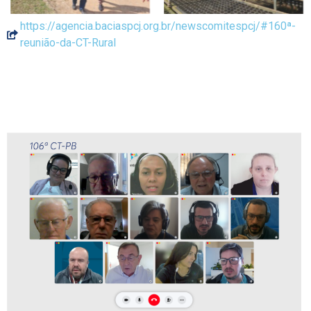
https://agencia.baciaspcj.org.br/newscomitespcj/#160ª-
reunião-da-CT-Rural