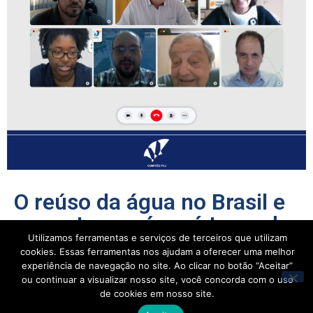
O reúso da água no Brasil e
em outros países é tema de
Utilizamos ferramentas e serviços de terceiros que utilizam
palestra na CT-Indústria
cookies. Essas ferramentas nos ajudam a oferecer uma melhor
experiência de navegação no site. Ao clicar no botão “Aceitar”
ou continuar a visualizar nosso site, você concorda com o uso
Apresentação foi realizada pela doutora Ana Silvia Pereira
de cookies em nosso site.
Santos, presidente do Instituto Reúso de Água