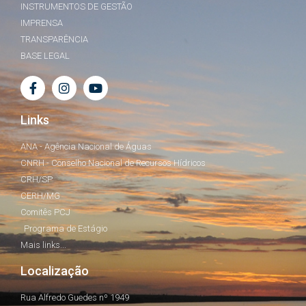
INSTRUMENTOS DE GESTÃO
IMPRENSA
TRANSPARÊNCIA
BASE LEGAL
Links
ANA - Agência Nacional de Águas
CNRH - Conselho Nacional de Recursos Hídricos
CRH/SP
CERH/MG
Comitês PCJ
Programa de Estágio
Mais links...
Localização
Rua Alfredo Guedes nº 1949