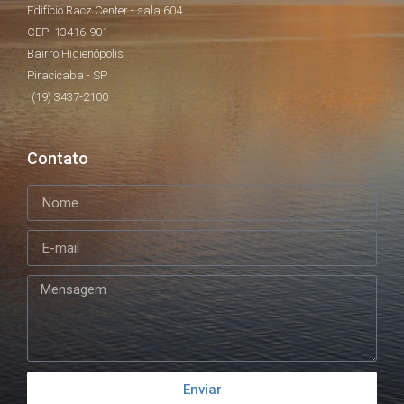
Edifício Racz Center - sala 604
CEP: 13416-901
Bairro Higienópolis
Piracicaba - SP
(19) 3437-2100
Contato
Enviar