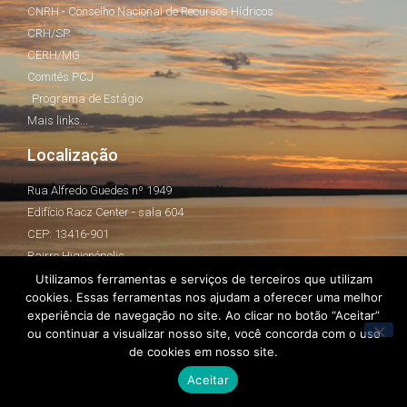
CNRH - Conselho Nacional de Recursos Hídricos
CRH/SP
CERH/MG
Comitês PCJ
Programa de Estágio
Mais links...
Localização
Rua Alfredo Guedes nº 1949
Edifício Racz Center - sala 604
CEP: 13416-901
Bairro Higienópolis
Piracicaba - SP
Utilizamos ferramentas e serviços de terceiros que utilizam
cookies. Essas ferramentas nos ajudam a oferecer uma melhor
(19) 3437-2100
experiência de navegação no site. Ao clicar no botão “Aceitar”
ou continuar a visualizar nosso site, você concorda com o uso
de cookies em nosso site.
Contato
Aceitar