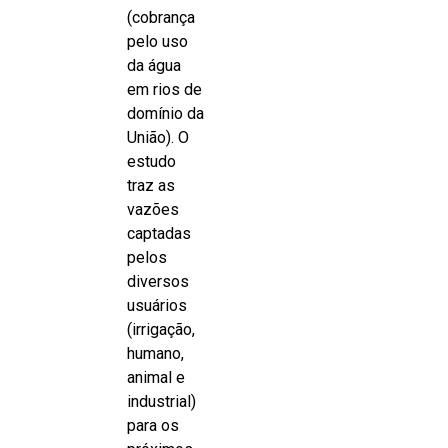
(cobrança
pelo uso
da água
em rios de
domínio da
União). O
estudo
traz as
vazões
captadas
pelos
diversos
usuários
(irrigação,
humano,
animal e
industrial)
para os