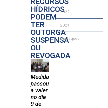
RECURSOS
HÍDRICOS
2022
PODEM
TER
2021
OUTORGA
SUSPENSA
Destaques
OU
REVOGADA
Medida
passou
a valer
no dia
9 de