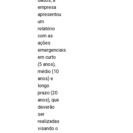
dados, a
empresa
apresentou
um
relatório
com as
ações
emergenciais
em curto
(5 anos),
médio (10
anos) e
longo
prazo (20
anos), que
deverão
ser
realizadas
visando o