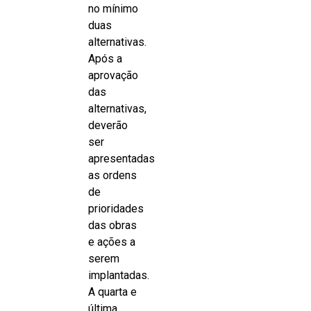
no mínimo
duas
alternativas.
Após a
aprovação
das
alternativas,
deverão
ser
apresentadas
as ordens
de
prioridades
das obras
e ações a
serem
implantadas.
A quarta e
última