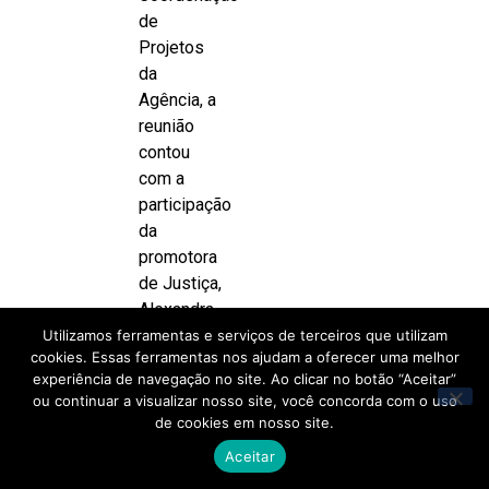
de
Projetos
da
Agência, a
reunião
contou
com a
participação
da
promotora
de Justiça,
Alexandra
Facciolli
Utilizamos ferramentas e serviços de terceiros que utilizam
cookies. Essas ferramentas nos ajudam a oferecer uma melhor
Martins,
experiência de navegação no site. Ao clicar no botão “Aceitar”
do Gaema
ou continuar a visualizar nosso site, você concorda com o uso
PCJ/MP-
de cookies em nosso site.
SP –
Aceitar
Piracicaba,