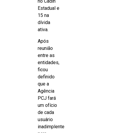
no Cadin
Estadual e
15 na
dívida
ativa.
Após
reunião
entre as
entidades,
ficou
definido
que a
Agência
PCJ fará
um ofício
de cada
usuário
inadimplente