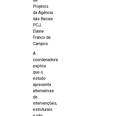
de
Projetos
da Agência
das Bacias
PCJ,
Elaine
Franco de
Campos.
A
coordenadora
explica
que o
estudo
apresenta
alternativas
de
intervenções,
estruturais
e não