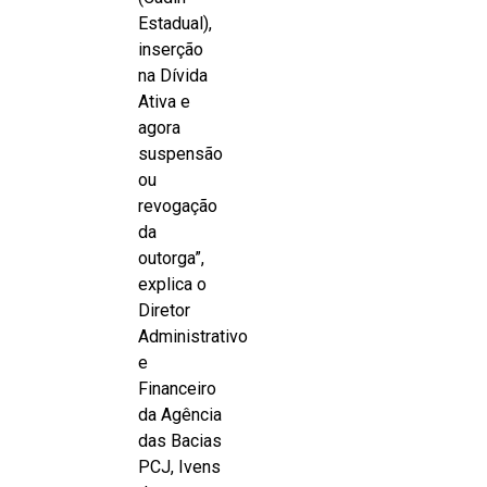
Estadual),
inserção
na Dívida
Ativa e
agora
suspensão
ou
revogação
da
outorga”,
explica o
Diretor
Administrativo
e
Financeiro
da Agência
das Bacias
PCJ, Ivens