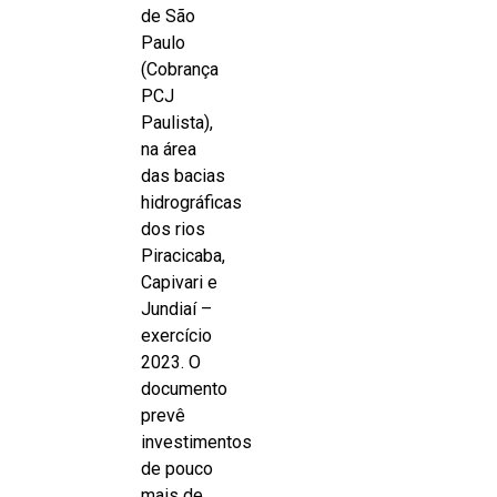
de São
Paulo
(Cobrança
PCJ
Paulista),
na área
das bacias
hidrográficas
dos rios
Piracicaba,
Capivari e
Jundiaí –
exercício
2023. O
documento
prevê
investimentos
de pouco
mais de