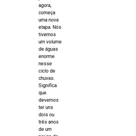
agora,
começa
uma nova
etapa. Nós
tivemos
um volume
de águas
enorme
nesse
ciclo de
chuvas.
Significa
que
devemos
ter uns
dois ou
três anos
de um