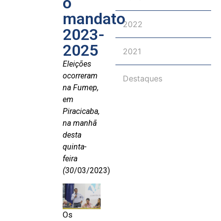
o
mandato
2022
2023-
2025
2021
Eleições
ocorreram
Destaques
na Fumep,
em
Piracicaba,
na manhã
desta
quinta-
feira
(30
/03/2023)
Os