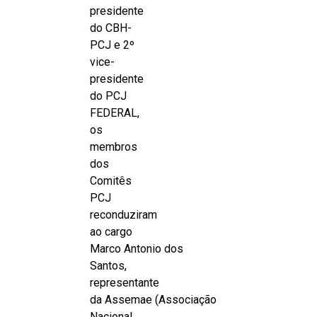
presidente
do CBH-
PCJ e 2º
vice-
presidente
do PCJ
FEDERAL,
os
membros
dos
Comitês
PCJ
reconduziram
ao cargo
Marco Antonio dos
Santos,
representante
da Assemae (Associação
Nacional