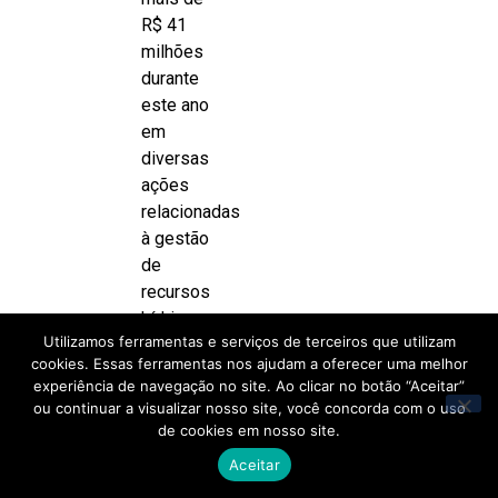
R$ 41
milhões
durante
este ano
em
diversas
ações
relacionadas
à gestão
de
recursos
hídricos.
Utilizamos ferramentas e serviços de terceiros que utilizam
Outras
cookies. Essas ferramentas nos ajudam a oferecer uma melhor
experiência de navegação no site. Ao clicar no botão “Aceitar”
deliberações
ou continuar a visualizar nosso site, você concorda com o uso
aprovadas
de cookies em nosso site.
foram as
Aceitar
do
Relatório