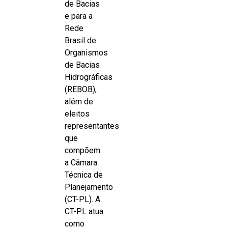
de Bacias
e para a
Rede
Brasil de
Organismos
de Bacias
Hidrográficas
(REBOB),
além de
eleitos
representantes
que
compõem
a Câmara
Técnica de
Planejamento
(CT-PL). A
CT-PL atua
como