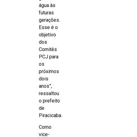
água às
futuras
gerações.
Esse é o
objetivo
dos
Comitês
PCJ para
os
próximos
dois
anos”,
ressaltou
o prefeito
de
Piracicaba.
Como
vice-