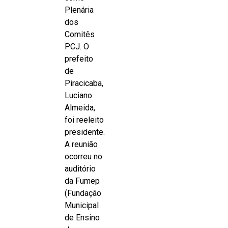
Plenária
dos
Comitês
PCJ. O
prefeito
de
Piracicaba,
Luciano
Almeida,
foi reeleito
presidente.
A reunião
ocorreu no
auditório
da Fumep
(Fundação
Municipal
de Ensino