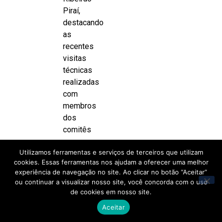
Piraí,
destacando
as
recentes
visitas
técnicas
realizadas
com
membros
dos
comitês
para
Utilizamos ferramentas e serviços de terceiros que utilizam
acompanhar
cookies. Essas ferramentas nos ajudam a oferecer uma melhor
o
experiência de navegação no site. Ao clicar no botão “Aceitar”
cronograma
ou continuar a visualizar nosso site, você concorda com o uso
das obras.
de cookies em nosso site.
Aceitar
Próxima
reunião