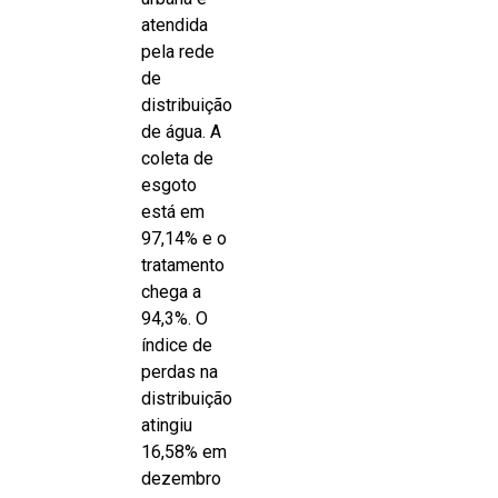
atendida
pela rede
de
distribuição
de água. A
coleta de
esgoto
está em
97,14% e o
tratamento
chega a
94,3%. O
índice de
perdas na
distribuição
atingiu
16,58% em
dezembro