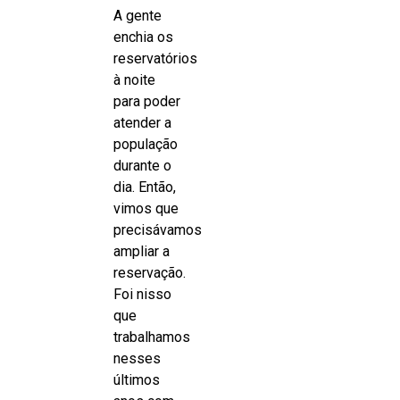
A gente
enchia os
reservatórios
à noite
para poder
atender a
população
durante o
dia. Então,
vimos que
precisávamos
ampliar a
reservação.
Foi nisso
que
trabalhamos
nesses
últimos