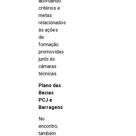
abordando
critérios e
metas
relacionados
às ações
de
formação
promovidas
junto às
câmaras
técnicas.
Plano das
Bacias
PCJ e
Barragens
No
encontro,
também