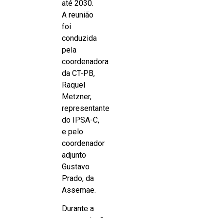
até 2030.
A reunião
foi
conduzida
pela
coordenadora
da CT-PB,
Raquel
Metzner,
representante
do IPSA-C,
e pelo
coordenador
adjunto
Gustavo
Prado, da
Assemae.
Durante a