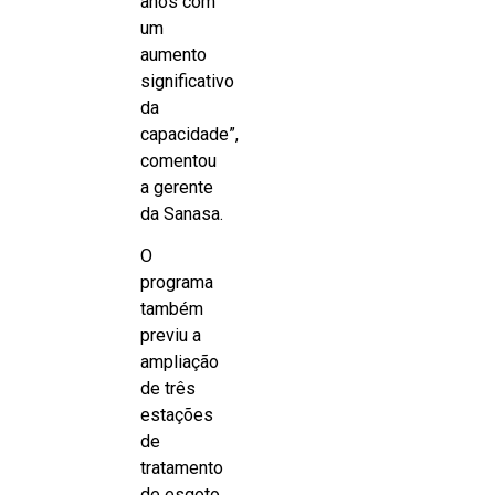
anos com
um
aumento
significativo
da
capacidade”,
comentou
a gerente
da Sanasa.
O
programa
também
previu a
ampliação
de três
estações
de
tratamento
de esgoto