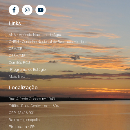
Links
ANA - Agência Nacional de Águas
CNRH - Conselho Nacional de Recursos Hídricos
CRH/SP
CERH/MG
Comitês PCJ
Programa de Estágio
Mais links...
Localização
Rua Alfredo Guedes nº 1949
Edifício Racz Center - sala 604
CEP: 13416-901
Bairro Higienópolis
Piracicaba - SP