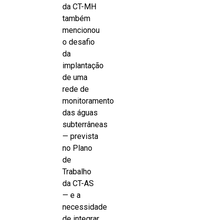
da CT-MH
também
mencionou
o desafio
da
implantação
de uma
rede de
monitoramento
das águas
subterrâneas
— prevista
no Plano
de
Trabalho
da CT-AS
— e a
necessidade
de integrar