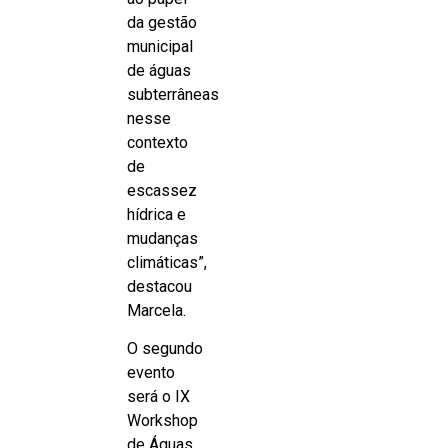
da gestão
municipal
de águas
subterrâneas
nesse
contexto
de
escassez
hídrica e
mudanças
climáticas”,
destacou
Marcela.
O segundo
evento
será o IX
Workshop
de Águas