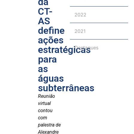
da
CT-
2022
AS
define
2021
ações
estratégicas
Destaques
para
as
águas
subterrâneas
Reunião
virtual
contou
com
palestra de
Alexandre