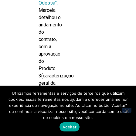
Odessa”.
Marcela
detalhou o
andamento
do
contrato,
com a
aprovação
do
Produto
3(caracterização
geral da
área, da
Utilizamos ferramentas e serviços de terceiros que utilizam
geologia e
cookies. Essas ferramentas nos ajudam a oferecer uma melhor
hidrogeologia)
experiência de navegação no site. Ao clicar no botão “Aceitar”
ou continuar a visualizar nosso site, você concorda com o uso
em
de cookies em nosso site.
dezembro,
após
Aceitar
atendimento