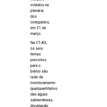
votados na
plenária
dos
colegiados,
em 31 de
março.
Na CT-AS,
os seis
temas
previstos
para o
biênio são:
rede de
monitoramento
qualiquantitativo
das águas
subterrâneas;
divulgação