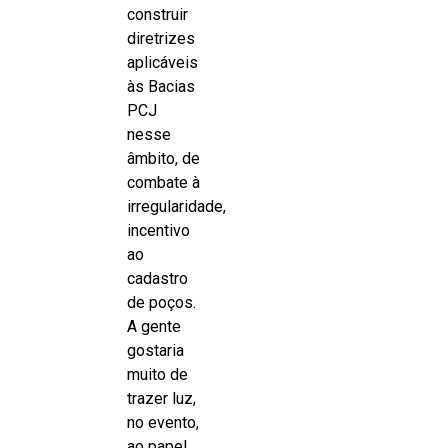
construir
diretrizes
aplicáveis
às Bacias
PCJ
nesse
âmbito, de
combate à
irregularidade,
incentivo
ao
cadastro
de poços.
A gente
gostaria
muito de
trazer luz,
no evento,
ao papel