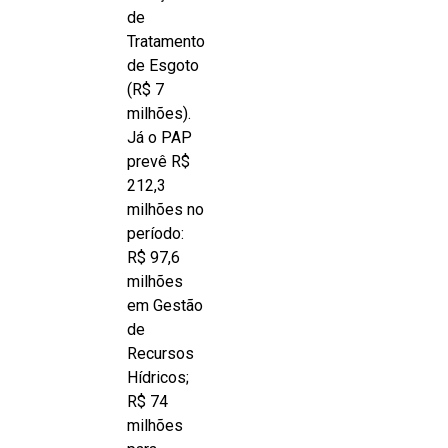
de
Tratamento
de Esgoto
(R$ 7
milhões).
Já o PAP
prevê R$
212,3
milhões no
período:
R$ 97,6
milhões
em Gestão
de
Recursos
Hídricos;
R$ 74
milhões