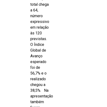
total chega
a 64,
número
expressivo
em relação
às 120
previstas.
O Índice
Global de
Avanço
esperado
foi de
56,7% e o
realizado
chegou a
38,5%. Na
apresentação
também