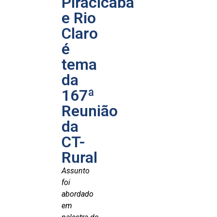
Piracicaba
e Rio
Claro
é
tema
da
167ª
Reunião
da
CT-
Rural
Assunto
foi
abordado
em