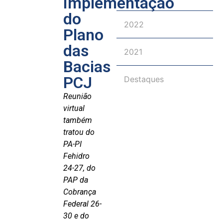
Implementação
do
2022
Plano
das
2021
Bacias
PCJ
Destaques
Reunião
virtual
também
tratou do
PA-PI
Fehidro
24-27, do
PAP da
Cobrança
Federal 26-
30 e do