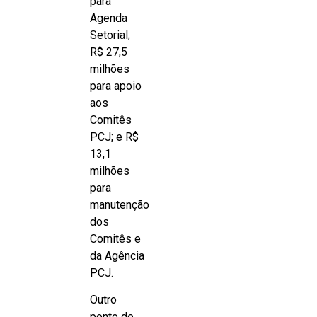
para
Agenda
Setorial;
R$ 27,5
milhões
para apoio
aos
Comitês
PCJ; e R$
13,1
milhões
para
manutenção
dos
Comitês e
da Agência
PCJ.
Outro
ponto de