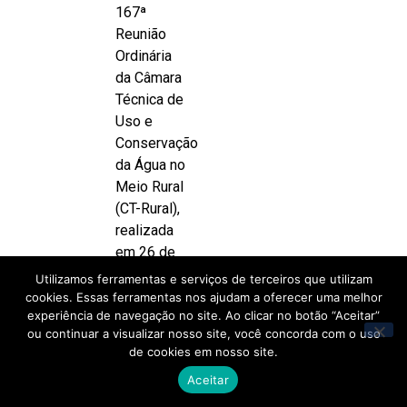
167ª
Reunião
Ordinária
da Câmara
Técnica de
Uso e
Conservação
da Água no
Meio Rural
(CT-Rural),
realizada
em 26 de
setembro,
Utilizamos ferramentas e serviços de terceiros que utilizam
por
cookies. Essas ferramentas nos ajudam a oferecer uma melhor
experiência de navegação no site. Ao clicar no botão “Aceitar”
videoconferência.
ou continuar a visualizar nosso site, você concorda com o uso
Em
de cookies em nosso site.
palestra, o
Aceitar
engenheiro