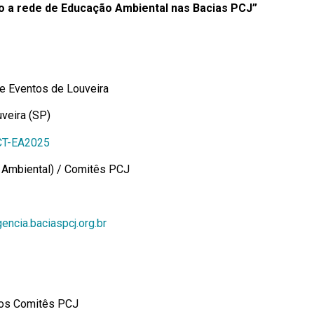
do a rede de Educação Ambiental nas Bacias PCJ”
 e Eventos de Louveira
veira (SP)
_CT-EA2025
 Ambiental) / Comitês PCJ
ncia.baciaspcj.org.br
 dos Comitês PCJ