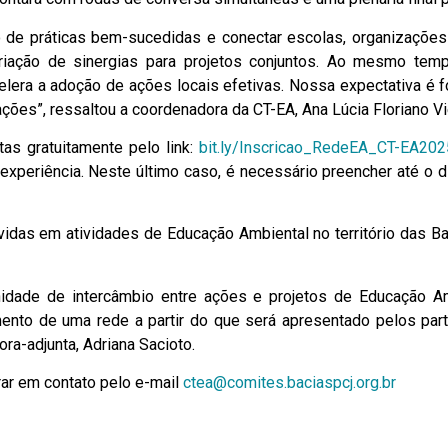
o de práticas bem-sucedidas e conectar escolas, organizações
riação de sinergias para projetos conjuntos. Ao mesmo te
celera a adoção de ações locais efetivas. Nossa expectativa é for
ações”, ressaltou a coordenadora da CT-EA, Ana Lúcia Floriano Vi
tas gratuitamente pelo link:
bit.ly/Inscricao_RedeEA_CT-EA20
periência. Neste último caso, é necessário preencher até o dia
lvidas em atividades de Educação Ambiental no território das
dade de intercâmbio entre ações e projetos de Educação Am
ento de uma rede a partir do que será apresentado pelos part
ra-adjunta, Adriana Sacioto.
ar em contato pelo e-mail
ctea@comites.baciaspcj.org.br