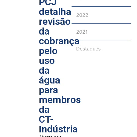
PCJ
detalha
2022
revisão
da
2021
cobrança
pelo
Destaques
uso
da
água
para
membros
da
CT-
Indústria