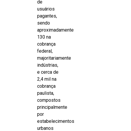
de
usuários
pagantes,
sendo
aproximadamente
130 na
cobrança
federal,
majoritariamente
indústrias,
e cerca de
2,4 mil na
cobrança
paulista,
compostos
principalmente
por
estabelecimentos
urbanos