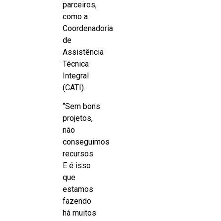
parceiros,
como a
Coordenadoria
de
Assistência
Técnica
Integral
(CATI).
“Sem bons
projetos,
não
conseguimos
recursos.
E é isso
que
estamos
fazendo
há muitos