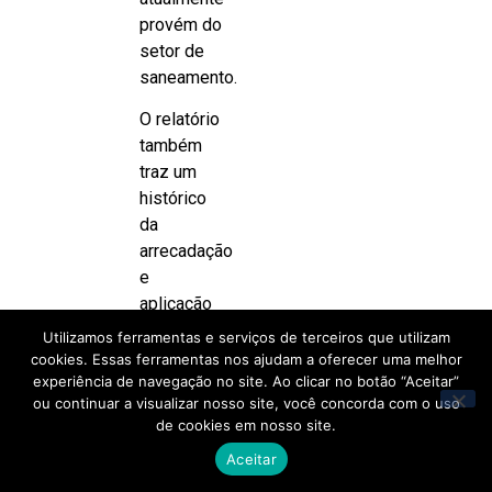
provém do
setor de
saneamento.
O relatório
também
traz um
histórico
da
arrecadação
e
aplicação
dos
Utilizamos ferramentas e serviços de terceiros que utilizam
recursos
cookies. Essas ferramentas nos ajudam a oferecer uma melhor
da
experiência de navegação no site. Ao clicar no botão “Aceitar”
ou continuar a visualizar nosso site, você concorda com o uso
cobrança
de cookies em nosso site.
entre 2013
Aceitar
e 2023,
totalizando