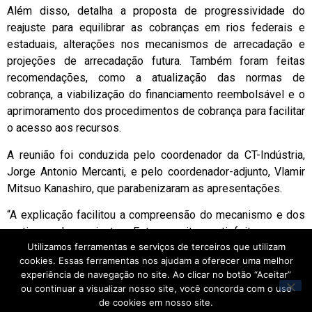
Além disso, detalha a proposta de progressividade do
reajuste para equilibrar as cobranças em rios federais e
estaduais, alterações nos mecanismos de arrecadação e
projeções de arrecadação futura. Também foram feitas
recomendações, como a atualização das normas de
cobrança, a viabilização do financiamento reembolsável e o
aprimoramento dos procedimentos de cobrança para facilitar
o acesso aos recursos.
A reunião foi conduzida pelo coordenador da CT-Indústria,
Jorge Antonio Mercanti, e pelo coordenador-adjunto, Vlamir
Mitsuo Kanashiro, que parabenizaram as apresentações.
“A explicação facilitou a compreensão do mecanismo e dos
motivos do reajuste. Estou muito satisfeito com a
Utilizamos ferramentas e serviços de terceiros que utilizam
transparência do processo”, destacou Mercanti.
cookies. Essas ferramentas nos ajudam a oferecer uma melhor
A 103ª Reunião Ordinária da CT-Indústria está prevista para
experiência de navegação no site. Ao clicar no botão “Aceitar”
ou continuar a visualizar nosso site, você concorda com o uso
ocorrer em 9 de abril de 2025, às 9h, por videoconferência.
de cookies em nosso site.