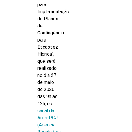
para
Implementação
de Planos
de
Contingência
para
Escassez
Hídrica”,
que será
realizado
no dia 27
de maio
de 2026,
das 9h às
12h, no
canal da
Ares-PCJ
(Agência
Reguladora