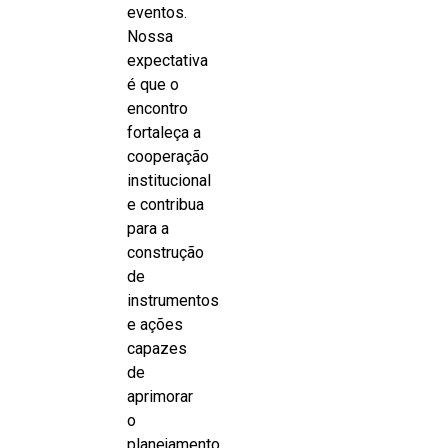
eventos.
Nossa
expectativa
é que o
encontro
fortaleça a
cooperação
institucional
e contribua
para a
construção
de
instrumentos
e ações
capazes
de
aprimorar
o
planejamento