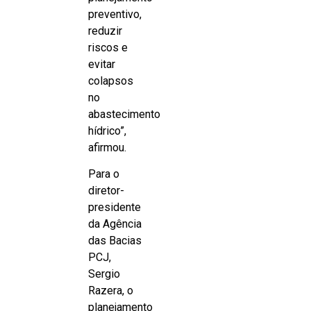
preventivo,
reduzir
riscos e
evitar
colapsos
no
abastecimento
hídrico”,
afirmou.
Para o
diretor-
presidente
da Agência
das Bacias
PCJ,
Sergio
Razera, o
planejamento