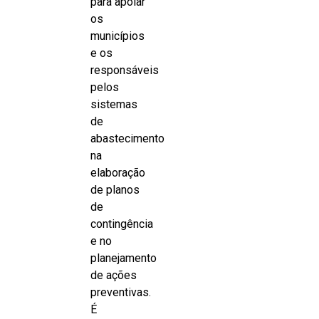
para apoiar
os
municípios
e os
responsáveis
pelos
sistemas
de
abastecimento
na
elaboração
de planos
de
contingência
e no
planejamento
de ações
preventivas.
É