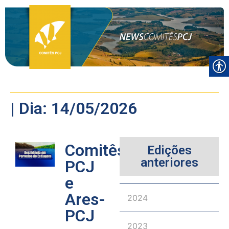
| Dia: 14/05/2026
Comitês
Edições
anteriores
PCJ
e
Ares-
2024
PCJ
2023