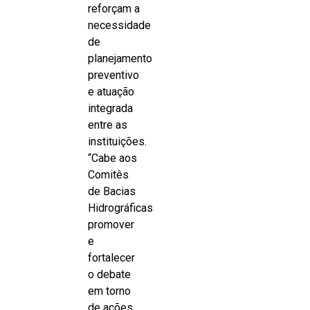
reforçam a
necessidade
de
planejamento
preventivo
e atuação
integrada
entre as
instituições.
“Cabe aos
Comitês
de Bacias
Hidrográficas
promover
e
fortalecer
o debate
em torno
de ações