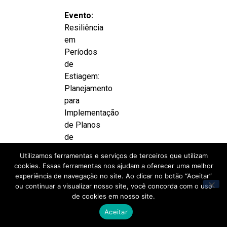
Evento:
Resiliência
em
Períodos
de
Estiagem:
Planejamento
para
Implementação
de Planos
de
Contingência
Utilizamos ferramentas e serviços de terceiros que utilizam
para
cookies. Essas ferramentas nos ajudam a oferecer uma melhor
Escassez
experiência de navegação no site. Ao clicar no botão “Aceitar”
Hídrica
ou continuar a visualizar nosso site, você concorda com o uso
de cookies em nosso site.
Data:
27
de maio
Aceitar
de 2026