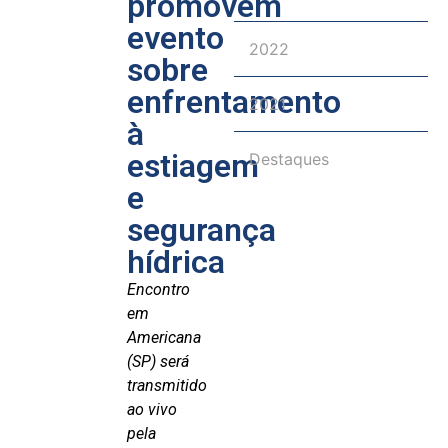
promovem
evento
2022
sobre
enfrentamento
2021
à
estiagem
Destaques
e
segurança
hídrica
Encontro
em
Americana
(SP) será
transmitido
ao vivo
pela