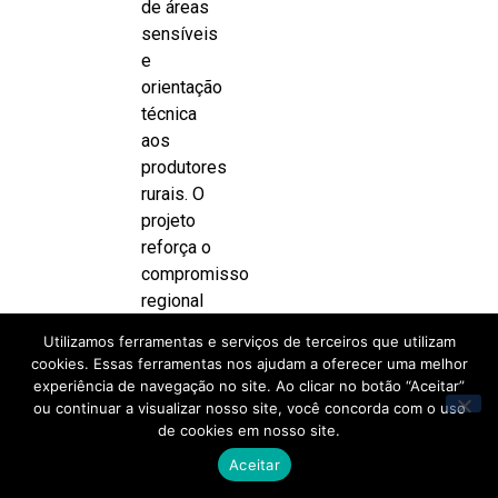
de áreas
sensíveis
e
orientação
técnica
aos
produtores
rurais. O
projeto
reforça o
compromisso
regional
com a
Utilizamos ferramentas e serviços de terceiros que utilizam
proteção
cookies. Essas ferramentas nos ajudam a oferecer uma melhor
de
experiência de navegação no site. Ao clicar no botão “Aceitar”
nascentes
ou continuar a visualizar nosso site, você concorda com o uso
de cookies em nosso site.
e
mananciais,
Aceitar
em