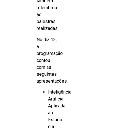
também
relembrou
as
palestras
realizadas.
No dia 13,
a
programação
contou
com as
seguintes
apresentações:
Inteligência
Artificial
Aplicada
ao
Estudo
e à