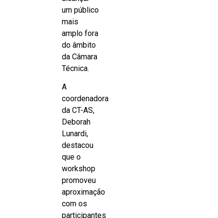
um público
mais
amplo fora
do âmbito
da Câmara
Técnica.
A
coordenadora
da CT-AS,
Deborah
Lunardi,
destacou
que o
workshop
promoveu
aproximação
com os
participantes