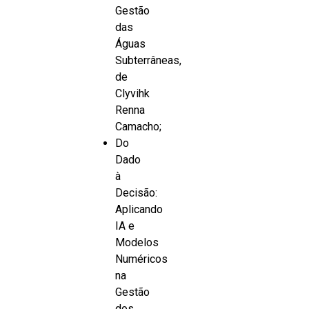
Gestão
das
Águas
Subterrâneas,
de
Clyvihk
Renna
Camacho;
Do
Dado
à
Decisão:
Aplicando
IA e
Modelos
Numéricos
na
Gestão
dos