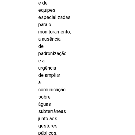
e de
equipes
especializadas
para o
monitoramento,
a ausência
de
padronização
e a
urgência
de ampliar
a
comunicação
sobre
águas
subterrâneas
junto aos
gestores
públicos.