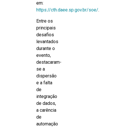
em:
https://cth.daee.sp.gov.br/soe/
.
Entre os
principais
desafios
levantados
durante o
evento,
destacaram-
se a
dispersão
e a falta
de
integração
de dados,
a carência
de
automação