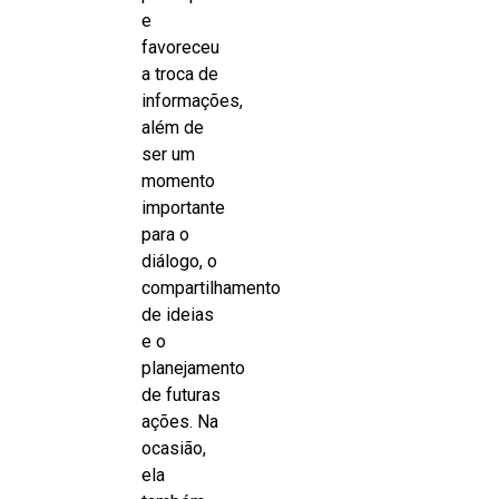
e
favoreceu
a troca de
informações,
além de
ser um
momento
importante
para o
diálogo, o
compartilhamento
de ideias
e o
planejamento
de futuras
ações. Na
ocasião,
ela