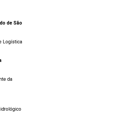
ado de São
e Logística
a
nte da
idrológico