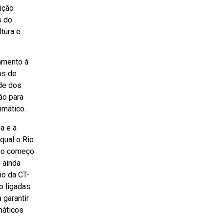
ição
s do
tura e
amento à
os de
ade dos
ão para
imático.
a e a
qual o Rio
 no começo
 ainda
o da CT-
o ligadas
 garantir
máticos