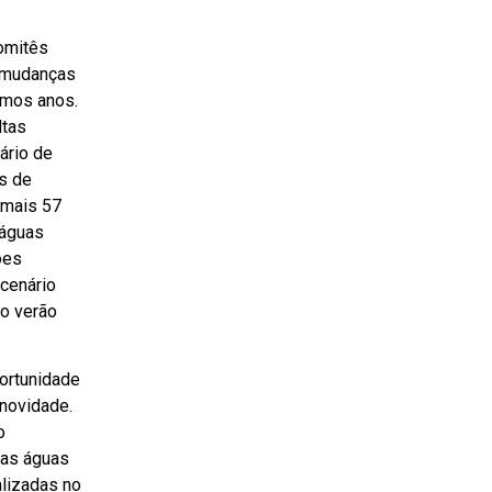
omitês
s mudanças
imos anos.
ltas
ário de
s de
emais 57
 águas
ões
 cenário
o verão
ortunidade
 novidade.
o
das águas
lizadas no