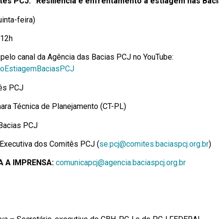
tês PCJ: “Resiliência e enfrentamento à estiagem nas Bac
inta-feira)
 12h
pelo canal da Agência das Bacias PCJ no YouTube:
árioEstiagemBaciasPCJ
ês PCJ
ara Técnica de Planejamento (CT-PL)
Bacias PCJ
 Executiva dos Comitês PCJ (
se.pcj@comites.baciaspcj.org.br
)
 A IMPRENSA:
comunicapcj@agencia.baciaspcj.org.br