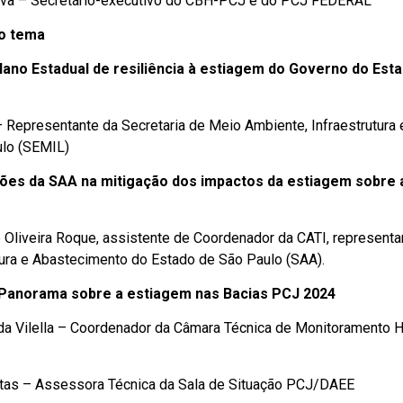
ilva – Secretário-executivo do CBH-PCJ e do PCJ FEDERAL
ao tema
Plano Estadual de resiliência à estiagem do Governo do Est
 Representante da Secretaria de Meio Ambiente, Infraestrutura 
ulo (SEMIL)
ções da SAA na mitigação dos impactos da estiagem sobre 
 Oliveira Roque, assistente de Coordenador da CATI, representa
ltura e Abastecimento do Estado de São Paulo (SAA).
: Panorama sobre a estiagem nas Bacias PCJ 2024
da Vilella – Coordenador da Câmara Técnica de Monitoramento H
tas – Assessora Técnica da Sala de Situação PCJ/DAEE