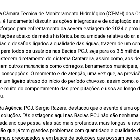
a Câmara Técnica de Monitoramento Hidrológico (CT-MH) dos C
a, é fundamental discutir as ações integradas e de adaptação a
 esforços para enfrentamento da severa estiagem de 2024 e próx
tações abaixo da média histórica, baixa umidade relativa do ar, a
as e desafios ligados a qualidade das águas, trazem de um cen
para todos os usuários nas Bacias PCJ, seja para os 3,5 milhõe
astecem diretamente do sistema Cantareira, assim como, aos d
em outros mananciais como córregos, barramentos municipais,
s concepções. O momento é de atenção, uma vez que, as previs
m um ligeiro atraso do início do período chuvoso, assim como, o
e muito do comportamento das precipitações e usos ao longo d
u.
 da Agência PCJ, Sergio Razera, destacou que o evento é uma op
r soluções. “As estiagens aqui nas Bacias PCJ não são nenhuma
ada ano que passa, elas são mais profundas, mais longas, e iss
ão que já tem grandes problemas com quantidade e qualidade 
 mais preocupados e em busca de soluções que possam ser rea