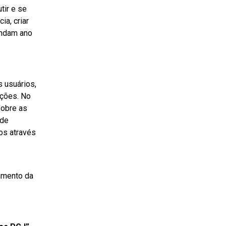
tir e se
ia, criar
undam ano
 usuários,
ações. No
sobre as
 de
os através
amento da