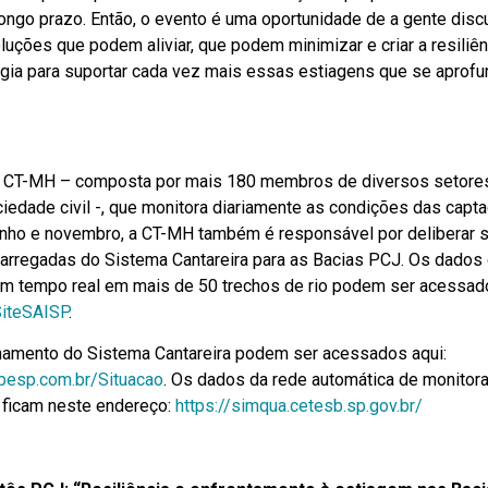
longo prazo. Então, o evento é uma oportunidade de a gente discu
uções que podem aliviar, que podem minimizar e criar a resiliênc
égia para suportar cada vez mais essas estiagens que se aprof
 CT-MH – composta por mais 180 membros de diversos setores
iedade civil -, que monitora diariamente as condições das capt
junho e novembro, a CT-MH também é responsável por deliberar 
rregadas do Sistema Cantareira para as Bacias PCJ. Os dados
m tempo real em mais de 50 trechos de rio podem ser acessad
/SiteSAISP
.
amento do Sistema Cantareira podem ser acessados aqui:
abesp.com.br/Situacao
. Os dados da rede automática de monitor
 ficam neste endereço:
https://simqua.cetesb.sp.gov.br/