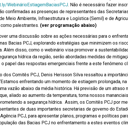
bit.ly/WebinárioEstiagemBaciasPCJ
. Não é necessário fazer inscr
ão confirmadas as presenças de representantes das Secretaria
e Meio Ambiente, Infraestrutura e Logística (Semil) e de Agricul
 como palestrantes.
(ver programação abaixo)
ver uma discussão sobre as ações necessárias para o enfrent
nas Bacias PCJ, explorando estratégias que minimizem os risc
ca. Além disso, como o webinário visa promover a sustentabilid
egurança hídrica da região, serão abordadas medidas de mitigaç
e o papel das respostas emergenciais frente a este fenômeno cl
o dos Comitês PCJ, Denis Herisson Silva ressaltou a importânci
. “Estamos enfrentando um momento de estiagem prolongada, na 
uma vazão abaixo da média histórica. Há previsão de um atraso
que, aliado ao aumento da temperatura, torna nossos mananciais
ometendo a segurança hídrica. Assim, os Comitês PCJ por mei
entantes de duas importantes secretarias de governo do Estad
gência PCJ, para apresentar planos, programas e políticas para
 população das Bacias PCJ no enfrentamento a estes eventos cli