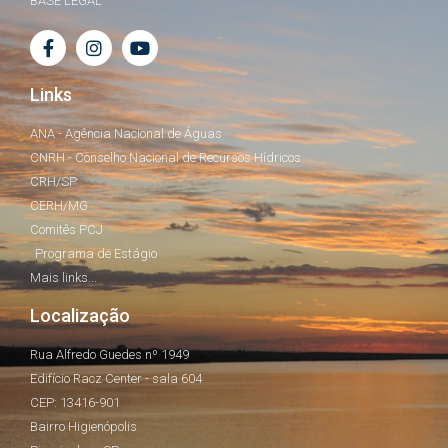
BASE LEGAL
Links
ANA - Agência Nacional de Águas
CNRH - Conselho Nacional de Recursos Hídricos
CRH/SP
CERH/MG
Comitês PCJ
Programa de Estágio
Mais links...
Localização
Rua Alfredo Guedes nº 1949
Edifício Racz Center - sala 604
CEP: 13416-901
Bairro Higienópolis