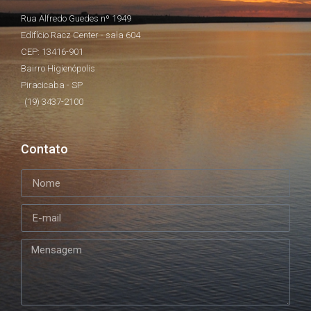
Rua Alfredo Guedes nº 1949
Edifício Racz Center - sala 604
CEP: 13416-901
Bairro Higienópolis
Piracicaba - SP
(19) 3437-2100
Contato