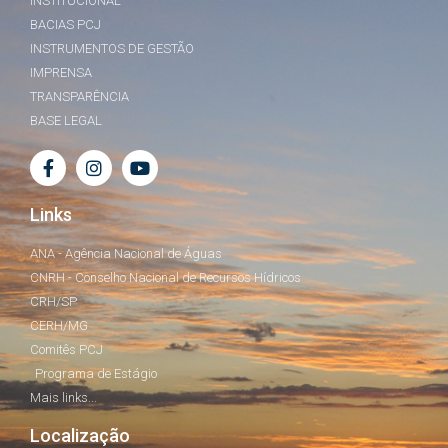
INSTITUCIONAL
BACIAS PCJ
INSTRUMENTOS DE GESTÃO
IMPRENSA
TRANSPARÊNCIA
BASE LEGAL
Links
ANA - Agência Nacional de Águas
CNRH - Conselho Nacional de Recursos Hídricos
CRH/SP
CERH/MG
Comitês PCJ
Programa de Estágio
Mais links...
Localização