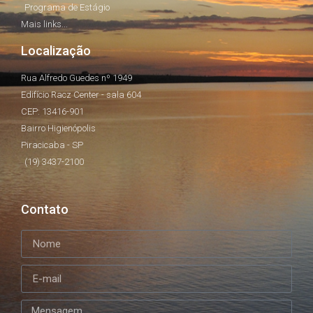
Programa de Estágio
Mais links...
Localização
Rua Alfredo Guedes nº 1949
Edifício Racz Center - sala 604
CEP: 13416-901
Bairro Higienópolis
Piracicaba - SP
(19) 3437-2100
Contato