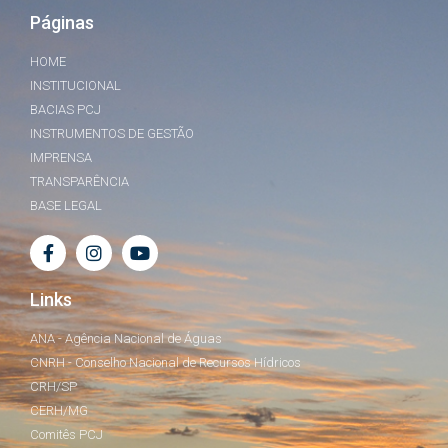
Páginas
HOME
INSTITUCIONAL
BACIAS PCJ
INSTRUMENTOS DE GESTÃO
IMPRENSA
TRANSPARÊNCIA
BASE LEGAL
Links
ANA - Agência Nacional de Águas
CNRH - Conselho Nacional de Recursos Hídricos
CRH/SP
CERH/MG
Comitês PCJ