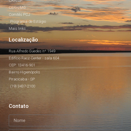
CRH/SP
CERH/MG
Comitês PCJ
Programa de Estágio
Mais links...
Localização
Rua Alfredo Guedes nº 1949
Edifício Racz Center - sala 604
CEP: 13416-901
Bairro Higienópolis
Piracicaba - SP
(19) 3437-2100
Contato