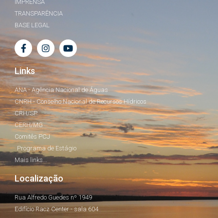
IMPRENSA
TRANSPARÊNCIA
BASE LEGAL
Links
ANA - Agência Nacional de Águas
CNRH - Conselho Nacional de Recursos Hídricos
CRH/SP
CERH/MG
Comitês PCJ
Programa de Estágio
Mais links...
Localização
Rua Alfredo Guedes nº 1949
Edifício Racz Center - sala 604