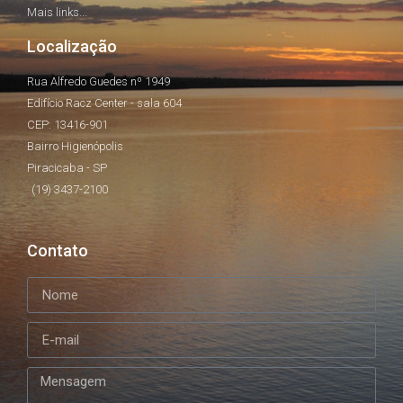
Mais links...
Localização
Rua Alfredo Guedes nº 1949
Edifício Racz Center - sala 604
CEP: 13416-901
Bairro Higienópolis
Piracicaba - SP
(19) 3437-2100
Contato