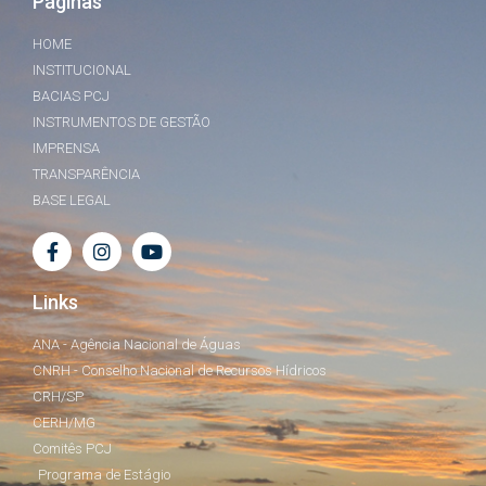
Páginas
HOME
INSTITUCIONAL
BACIAS PCJ
INSTRUMENTOS DE GESTÃO
IMPRENSA
TRANSPARÊNCIA
BASE LEGAL
Links
ANA - Agência Nacional de Águas
CNRH - Conselho Nacional de Recursos Hídricos
CRH/SP
CERH/MG
Comitês PCJ
Programa de Estágio