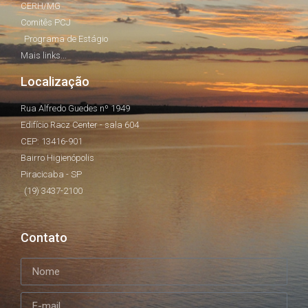
CERH/MG
Comitês PCJ
Programa de Estágio
Mais links...
Localização
Rua Alfredo Guedes nº 1949
Edifício Racz Center - sala 604
CEP: 13416-901
Bairro Higienópolis
Piracicaba - SP
(19) 3437-2100
Contato