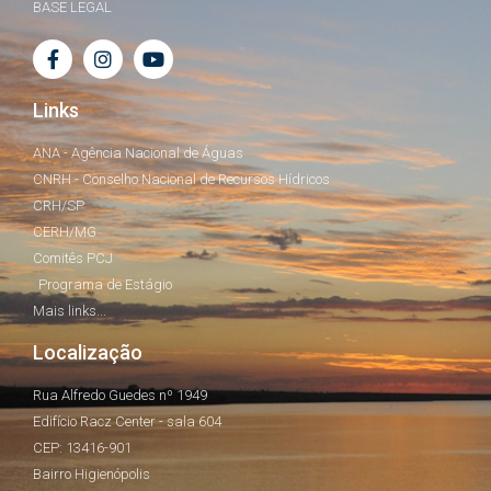
BASE LEGAL
Links
ANA - Agência Nacional de Águas
CNRH - Conselho Nacional de Recursos Hídricos
CRH/SP
CERH/MG
Comitês PCJ
Programa de Estágio
Mais links...
Localização
Rua Alfredo Guedes nº 1949
Edifício Racz Center - sala 604
CEP: 13416-901
Bairro Higienópolis