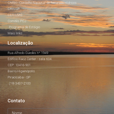
CNRH - Conselho Nacional de Recursos Hídricos
CRH/SP
CERH/MG
Comitês PCJ
Programa de Estágio
Mais links...
Localização
Rua Alfredo Guedes nº 1949
Edifício Racz Center - sala 604
CEP: 13416-901
Bairro Higienópolis
Piracicaba - SP
(19) 3437-2100
Contato