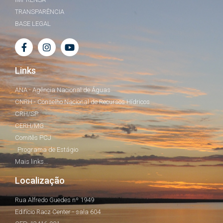
TRANSPARÊNCIA
BASE LEGAL
Links
ANA - Agência Nacional de Águas
CNRH - Conselho Nacional de Recursos Hídricos
CRH/SP
CERH/MG
Comitês PCJ
Programa de Estágio
Mais links...
Localização
Rua Alfredo Guedes nº 1949
Edifício Racz Center - sala 604