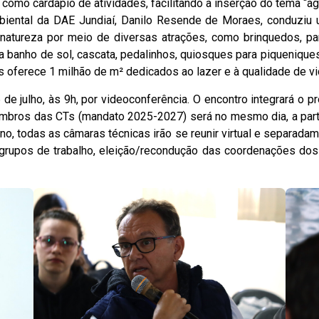
como cardápio de atividades, facilitando a inserção do tema “á
biental da DAE Jundiaí, Danilo Resende de Moraes, conduziu 
natureza por meio de diversas atrações, como brinquedos, pa
para banho de sol, cascata, pedalinhos, quiosques para piqueniq
 oferece 1 milhão de m² dedicados ao lazer e à qualidade de vid
 de julho, às 9h, por videoconferência. O encontro integrará o
mbros das CTs (mandato 2025-2027) será no mesmo dia, a part
no, todas as câmaras técnicas irão se reunir virtual e separada
rupos de trabalho, eleição/recondução das coordenações dos G