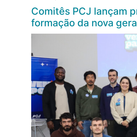
Comitês PCJ lançam pr
formação da nova gera