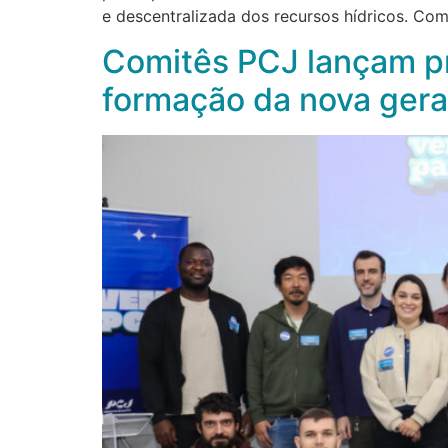
e descentralizada dos recursos hídricos. Co
Comitês PCJ lançam pr
formação da nova gera