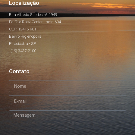
Localização
Rua Alfredo Guedes nº 1949
Edifício Racz Center - sala 604
CEP: 13416-901
Bairro Higienópolis
Piracicaba - SP
(19) 3437-2100
Contato