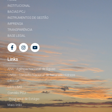
INSTITUCIONAL
BACIAS PCJ
INSTRUMENTOS DE GESTÃO
IMPRENSA
TRANSPARÊNCIA
BASE LEGAL
Links
ANA - Agência Nacional de Águas
CNRH - Conselho Nacional de Recursos Hídricos
CRH/SP
CERH/MG
Comitês PCJ
Programa de Estágio
Mais links...