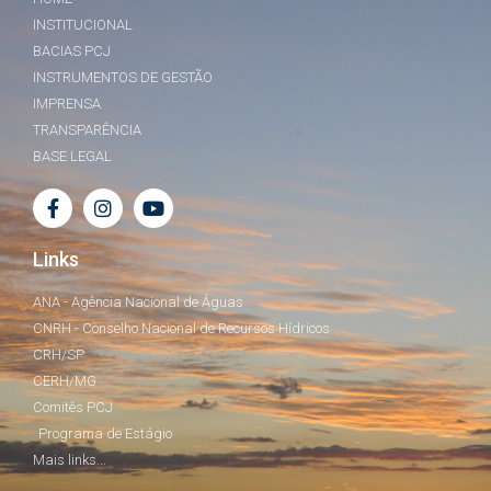
INSTITUCIONAL
BACIAS PCJ
INSTRUMENTOS DE GESTÃO
IMPRENSA
TRANSPARÊNCIA
BASE LEGAL
Links
ANA - Agência Nacional de Águas
CNRH - Conselho Nacional de Recursos Hídricos
CRH/SP
CERH/MG
Comitês PCJ
Programa de Estágio
Mais links...