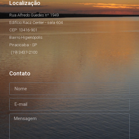
Localização
Rua Alfredo Guedes nº 1949
Edifício Racz Center - sala 604
CEP: 13416-901
Bairro Higienópolis
Piracicaba - SP
(19) 3437-2100
Contato