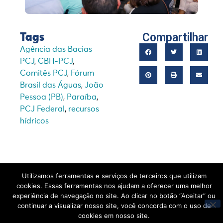
Compartilhar
Tags
Agência das Bacias
PCJ
,
CBH-PCJ
,
Comitês PCJ
,
Fórum
Brasil das Águas
,
João
Pessoa (PB)
,
Paraíba
,
PCJ Federal
,
recursos
hídricos
Utilizamos ferramentas e serviços de terceiros que utilizam
cookies. Essas ferramentas nos ajudam a oferecer uma melhor
experiência de navegação no site. Ao clicar no botão “Aceitar” ou
Leia também
continuar a visualizar nosso site, você concorda com o uso de
cookies em nosso site.