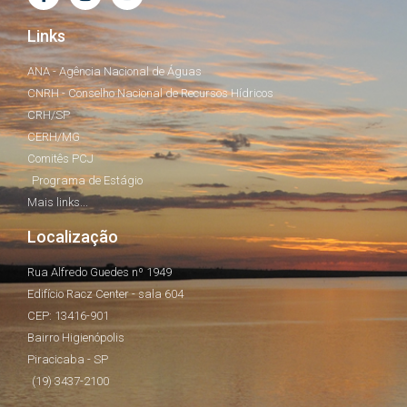
Links
ANA - Agência Nacional de Águas
CNRH - Conselho Nacional de Recursos Hídricos
CRH/SP
CERH/MG
Comitês PCJ
Programa de Estágio
Mais links...
Localização
Rua Alfredo Guedes nº 1949
Edifício Racz Center - sala 604
CEP: 13416-901
Bairro Higienópolis
Piracicaba - SP
(19) 3437-2100