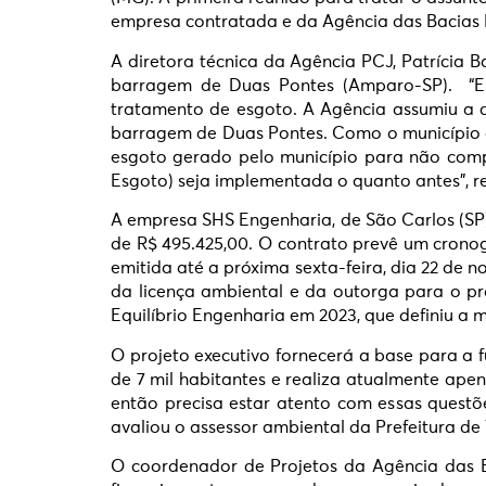
empresa contratada e da Agência das Bacias 
A diretora técnica da Agência PCJ, Patrícia B
barragem de Duas Pontes (Amparo-SP). “Es
tratamento de esgoto. A Agência assumiu a 
barragem de Duas Pontes. Como o município 
esgoto gerado pelo município para não comp
Esgoto) seja implementada o quanto antes”, re
A empresa SHS Engenharia, de São Carlos (SP)
de R$ 495.425,00. O contrato prevê um cronog
emitida até a próxima sexta-feira, dia 22 d
da licença ambiental e da outorga para o p
Equilíbrio Engenharia em 2023, que definiu a 
O projeto executivo fornecerá a base para a 
de 7 mil habitantes e realiza atualmente apen
então precisa estar atento com essas questõ
avaliou o assessor ambiental da Prefeitura d
O coordenador de Projetos da Agência das B