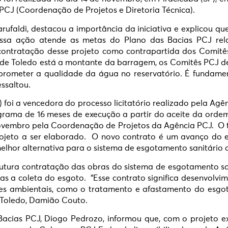
PCJ (Coordenação de Projetos e Diretoria Técnica).
arufaldi, destacou a importância da iniciativa e explicou q
sa ação atende as metas do Plano das Bacias PCJ rela
contratação desse projeto como contrapartida dos Comitês
de Toledo está a montante da barragem, os Comitês PCJ d
rometer a qualidade da água no reservatório. É fundame
ssaltou.
 foi a vencedora do processo licitatório realizado pela Agê
rama de 16 meses de execução a partir do aceite da ordem 
e novembro pela Coordenação de Projetos da Agência PCJ.
rojeto a ser elaborado. O novo contrato é um avanço do 
melhor alternativa para o sistema de esgotamento sanitário 
futura contratação das obras do sistema de esgotamento san
as a coleta do esgoto. “Esse contrato significa desenvolvi
es ambientais, como o tratamento e afastamento do esgoto
e Toledo, Damião Couto.
acias PCJ, Diogo Pedrozo, informou que, com o projeto e