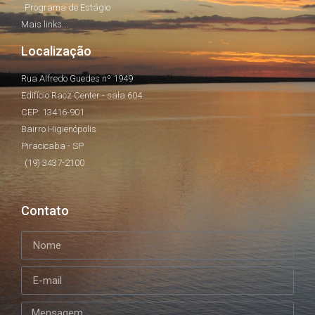
Programa de Estágio
Mais links...
Localização
Rua Alfredo Guedes nº 1949
Edifício Racz Center - sala 604
CEP: 13416-901
Bairro Higienópolis
Piracicaba - SP
(19) 3437-2100
Contato