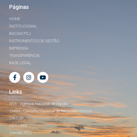
Páginas
HOME
INSTITUCIONAL
BACIAS PCJ
INSTRUMENTOS DE GESTÃO
IMPRENSA
TRANSPARÊNCIA
BASE LEGAL
Links
ANA - Agência Nacional de Águas
CNRH - Conselho Nacional de Recursos Hídricos
CRH/SP
CERH/MG
Comitês PCJ