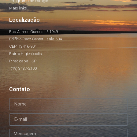
Programa de Estágio
Mais links...
Localização
Rua Alfredo Guedes nº 1949
Edifício Racz Center - sala 604
CEP: 13416-901
Bairro Higienópolis
Piracicaba - SP
(19) 3437-2100
Contato