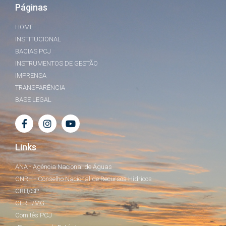
Páginas
HOME
INSTITUCIONAL
BACIAS PCJ
INSTRUMENTOS DE GESTÃO
IMPRENSA
TRANSPARÊNCIA
BASE LEGAL
Links
ANA - Agência Nacional de Águas
CNRH - Conselho Nacional de Recursos Hídricos
CRH/SP
CERH/MG
Comitês PCJ