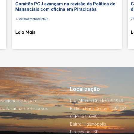
Comitês PCJ avançam na revisão da Política de
C
Mananciais com oficina em Piracicaba
d
17 de novembro de 2025
26
Leia Mais
L
Localização
 Nacional de Águas
Rua Alfredo Guedes nº 1949
lho Nacional de Recursos
Edifício Racz Center - sala 604
CEP: 13416-901
Bairro Higienópolis
Piracicaba - SP