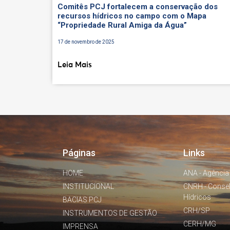
Comitês PCJ fortalecem a conservação dos
recursos hídricos no campo com o Mapa
“Propriedade Rural Amiga da Água”
17 de novembro de 2025
Leia Mais
Páginas
Links
HOME
ANA - Agência
INSTITUCIONAL
CNRH - Conse
Hídricos
BACIAS PCJ
CRH/SP
INSTRUMENTOS DE GESTÃO
CERH/MG
IMPRENSA