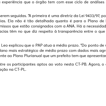
a experiência que o órgão tem com esse ciclo de análise
erem seguidas. “A primeira é uma diretriz da Lei 9433/97, 
cias. Ela não é tão detalhada quanto é para o Plano de 
romissos que estão consignados com a ANA. Há a necessidad
ias têm no que diz respeito à transparência entre o que é
 Leo explicou que o PAP atua a médio prazo. “Do ponto de v
plano mais estratégico de médio prazo com dados mais ag
ente ao Plano Plurianual que um prefeito tem que apresentar
ntre os participantes aptos ao voto nesta CT-PB. Agora, 
iação na CT-PL.