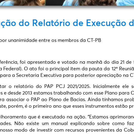
ação do Relatório de Execução
 por unanimidade entre os membros da CT-PB
erência, foi apresentado e votado na manhã do dia 21 de f
 Federal). O ato foi o principal item da pauta da 12ª Reun
para a Secretaria Executiva para posterior apreciação na 
r o relatório do PAP PCJ 2021/2025. Inicialmente ele s
es e desde 2013 estamos trabalhando com esse Plano para Co
a associar o PAP ao Plano de Bacias. Ainda tínhamos pr
te, porém, é o primeiro ano que esses instrumentos estão p
elhoramento que é executado na ação. “Estamos aprimoran
ades. Não existe um manual explicando sobre como faze
 nosso modo de investir com recursos provenientes da Cob