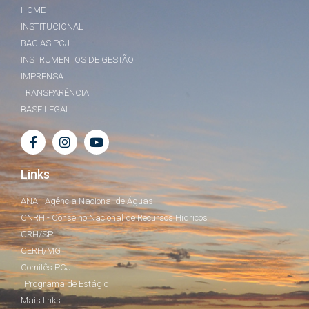
HOME
INSTITUCIONAL
BACIAS PCJ
INSTRUMENTOS DE GESTÃO
IMPRENSA
TRANSPARÊNCIA
BASE LEGAL
Links
ANA - Agência Nacional de Águas
CNRH - Conselho Nacional de Recursos Hídricos
CRH/SP
CERH/MG
Comitês PCJ
Programa de Estágio
Mais links...