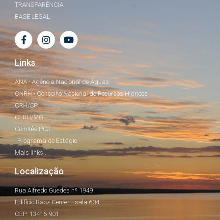
TRANSPARÊNCIA
BASE LEGAL
Links
ANA - Agência Nacional de Águas
CNRH - Conselho Nacional de Recursos Hídricos
CRH/SP
CERH/MG
Comitês PCJ
Programa de Estágio
Mais links...
Localização
Rua Alfredo Guedes nº 1949
Edifício Racz Center - sala 604
CEP: 13416-901