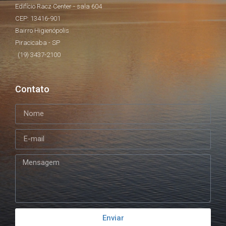
Edifício Racz Center - sala 604
CEP: 13416-901
Bairro Higienópolis
Piracicaba - SP
(19) 3437-2100
Contato
Enviar