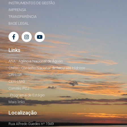
INSTRUMENTOS DE GESTÃO
IMPRENSA
TRANSPARÊNCIA
BASE LEGAL
Links
ANA - Agência Nacional de Águas
CNRH - Conselho Nacional de Recursos Hídricos
CRH/SP
CERH/MG
Comitês PCJ
Programa de Estágio
Mais links...
Localização
Rua Alfredo Guedes nº 1949