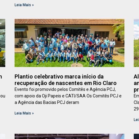
Leia Mais »
m
Plantio celebrativo marca início da
A
recuperação de nascentes em Rio Claro
an
p
Evento foi promovido pelos Comitês e Agência PCJ,
rou
com apoio da Oji Papeis e CATI/SAA Os Comitês PCJ e
Em
a Agência das Bacias PCJ deram
Cl
29
Leia Mais »
Lei