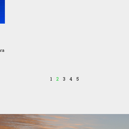
ara
1
2
3
4
5