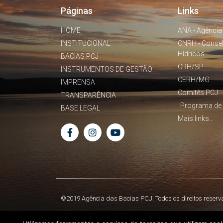
Páginas
Links
HOME
ANA - Agência
INSTITUCIONAL
CNRH - Conse
Hídricos
BACIAS PCJ
CRH/SP
INSTRUMENTOS DE GESTÃO
CERH/MG
IMPRENSA
Comitês PCJ
TRANSPARÊNCIA
Programa de 
BASE LEGAL
Mais links...
©2019 Agência das Bacias PCJ. Todos os direitos reserv