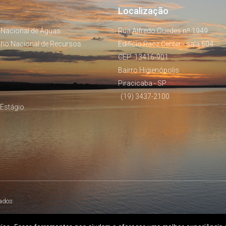
Localização
 Nacional de Águas
Rua Alfredo Guedes nº 1949
lho Nacional de Recursos
Edifício Racz Center - sala 604
CEP: 13416-901
Bairro Higienópolis
Piracicaba - SP
(19) 3437-2100
Estágio
ados.