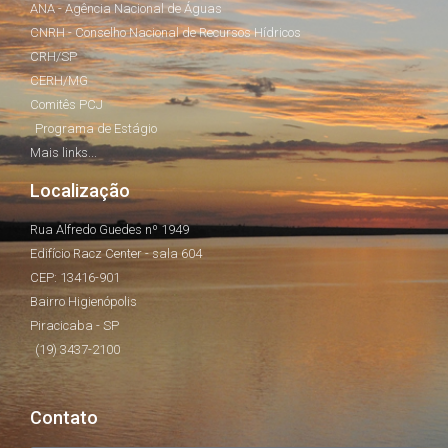
ANA - Agência Nacional de Águas
CNRH - Conselho Nacional de Recursos Hídricos
CRH/SP
CERH/MG
Comitês PCJ
Programa de Estágio
Mais links...
Localização
Rua Alfredo Guedes nº 1949
Edifício Racz Center - sala 604
CEP: 13416-901
Bairro Higienópolis
Piracicaba - SP
(19) 3437-2100
Contato