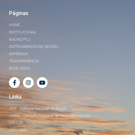
Páginas
HOME
INSTITUCIONAL
BACIAS PCJ
INSTRUMENTOS DE GESTÃO
IMPRENSA
TRANSPARÊNCIA
BASE LEGAL
Links
ANA - Agência Nacional de Águas
CNRH - Conselho Nacional de Recursos Hídricos
CRH/SP
CERH/MG