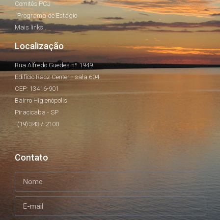
Comitês PCJ
Programa de Estágio
Mais links...
Localização
Rua Alfredo Guedes nº 1949
Edifício Racz Center - sala 604
CEP: 13416-901
Bairro Higienópolis
Piracicaba - SP
(19) 3437-2100
Contato